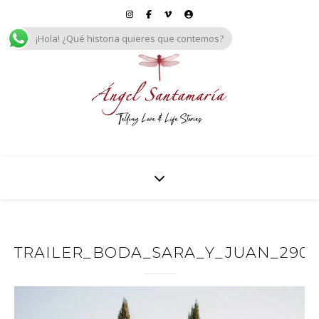
¡Hola! ¿Qué historia quieres que contemos?
TRAILER_BODA_SARA_Y_JUAN_29092