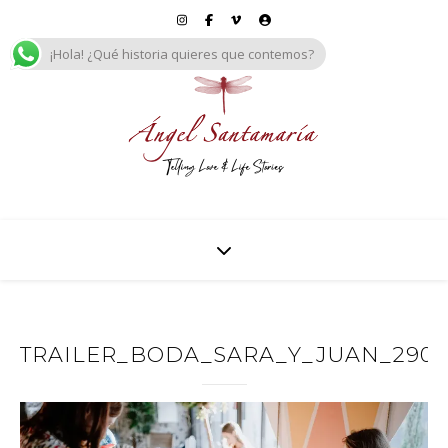
¡Hola! ¿Qué historia quieres que contemos?
TRAILER_BODA_SARA_Y_JUAN_29092