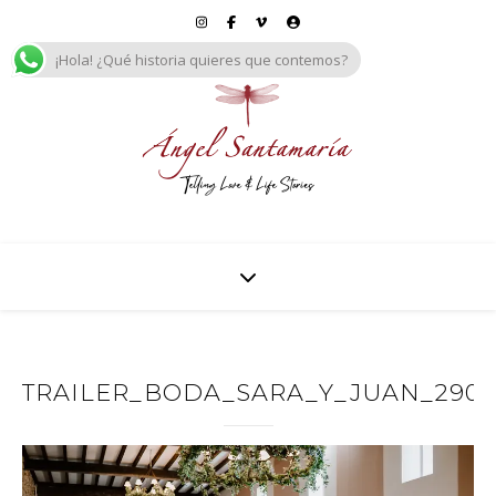
¡Hola! ¿Qué historia quieres que contemos?
TRAILER_BODA_SARA_Y_JUAN_29092