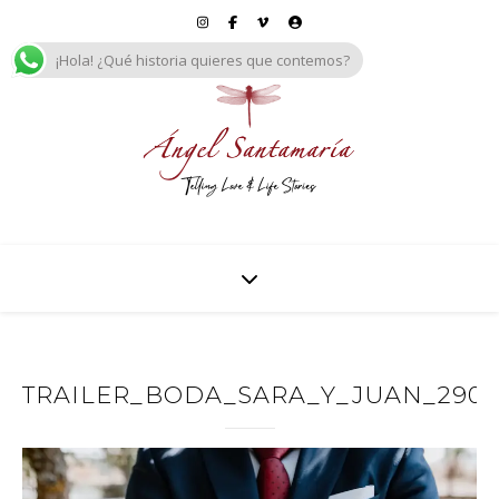
¡Hola! ¿Qué historia quieres que contemos?
TRAILER_BODA_SARA_Y_JUAN_29092