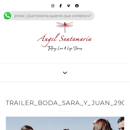
¡Hola! ¿Qué historia quieres que contemos?
TRAILER_BODA_SARA_Y_JUAN_29092