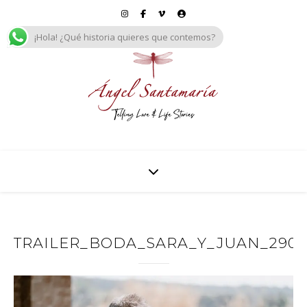
¡Hola! ¿Qué historia quieres que contemos?
TRAILER_BODA_SARA_Y_JUAN_29092