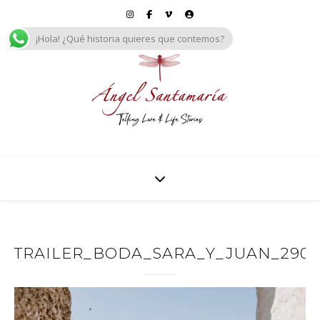
¡Hola! ¿Qué historia quieres que contemos?
TRAILER_BODA_SARA_Y_JUAN_29092